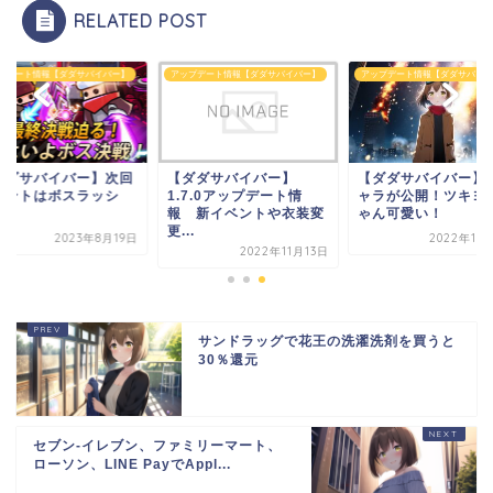
RELATED POST
プデート情報【ダダサバイバー】
アップデート情報【ダダサバイバー】
アップデート情報【ダダサバイバ
ダダサバイバー】次回
【ダダサバイバー】
【ダダサバイバー】
ベントはボスラッシ
1.7.0アップデート情
ャラが公開！ツキヨ
！
報 新イベントや衣装変
ゃん可愛い！
更...
2023年8月19日
2022年12
2022年11月13日
サンドラッグで花王の洗濯洗剤を買うと
30％還元
セブン-イレブン、ファミリーマート、
ローソン、LINE PayでAppl...