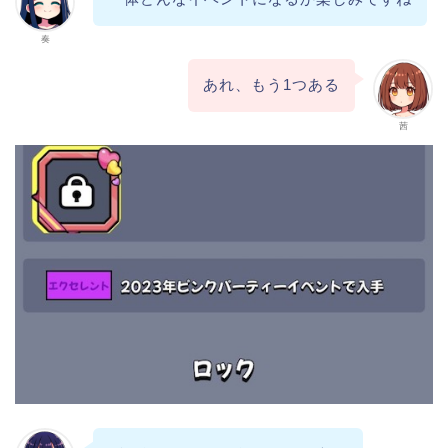
奏
あれ、もう1つある
茜