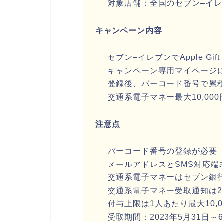
対象店舗：全国のセブン
–
イレ
キャンペーン内容
セブン
–
イレブンで
Apple Gift
キャンペーン専用マイページ
登録後、バーコード番号で累
交通系電子マネー最大
10,000
注意点
バーコード番号の登録が必要
メールアドレスと
SMS
対応端
交通系電子マネーはセブン銀
交通系電子マネー受取通知は
2
付与上限は
1
人あたり最大
10,
受取期間：
2023
年
5
月
31
日～