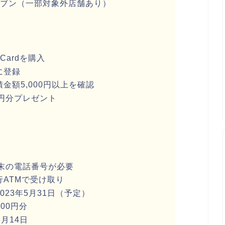
ブン（一部対象外店舗あり）
 Card
を購入
に登録
積金額
5,000
円以上を確認
円分プレゼント
末の電話番号が必要
行
ATM
で受け取り
023
年
5
月
31
日（予定）
000
円分
6
月
14
日