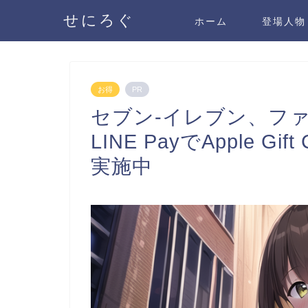
せにろぐ
ホーム
登場人物
お得
PR
セブン-イレブン、フ
LINE PayでApple G
実施中