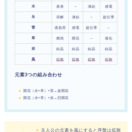
水
蒸発
–
凍結
感電
開花
氷
溶解
凍結
–
超伝導
–
雷
過負荷
感電
超伝導
–
激化
草
燃焼
開花
–
激化
–
岩
結晶
結晶
結晶
結晶
–
風
拡散
拡散
拡散
拡散
–
元素3つの組み合わせ
開花（水+草）+雷→
超開花
開花（水+草）+炎→烈開花
主人公の元素を風にすると序盤は拡散