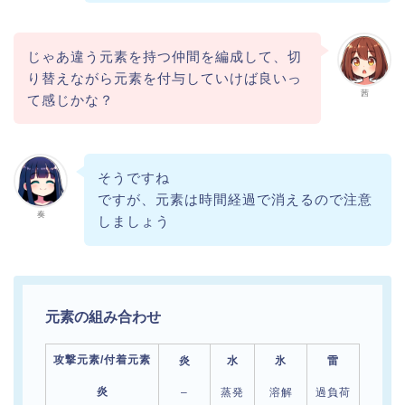
じゃあ違う元素を持つ仲間を編成して、切
り替えながら元素を付与していけば良いっ
茜
て感じかな？
そうですね
ですが、元素は時間経過で消えるので注意
奏
しましょう
元素の組み合わせ
攻撃元素/付着元素
炎
水
氷
雷
草
炎
–
蒸発
溶解
過負荷
燃焼