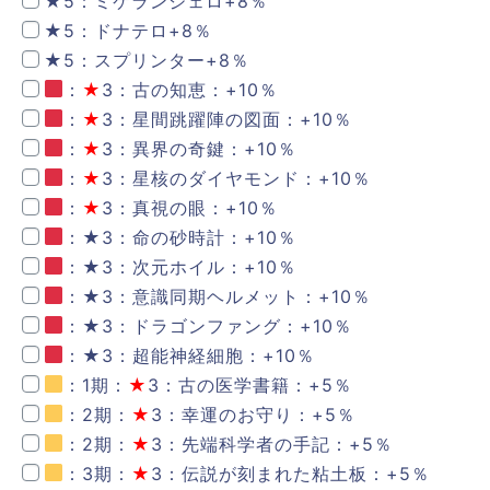
★
5：ミケランジェロ+8％
★
5：ドナテロ+8％
★
5：スプリンター+8％
：
★
3：古の知恵：+10％
：
★
3：星間跳躍陣の図面：+10％
：
★
3：異界の奇鍵：+10％
：
★
3：星核のダイヤモンド：+10％
：
★
3：真視の眼：+10％
：
★
3：命の砂時計：+10％
：
★
3：次元ホイル：+10％
：
★
3：意識同期ヘルメット：+10％
：
★
3：ドラゴンファング：+10％
：
★
3：超能神経細胞：+10％
：1期：
★
3：古の医学書籍：+5％
：2期：
★
3：幸運のお守り：+5％
：2期：
★
3：先端科学者の手記：+5％
：3期：
★
3：伝説が刻まれた粘土板：+5％