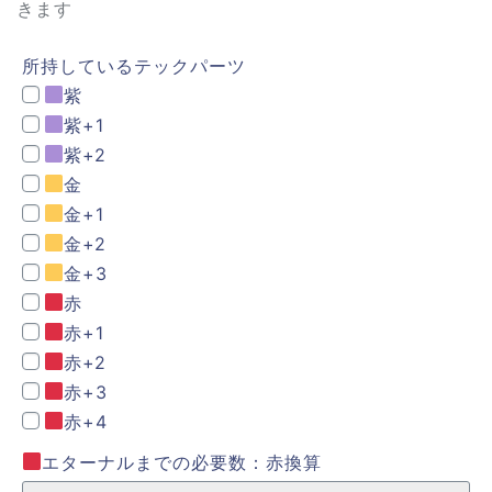
きます
所持しているテックパーツ
紫
紫+1
紫+2
金
金+1
金+2
金+3
赤
赤+1
赤+2
赤+3
赤+4
エターナルまでの必要数：赤換算