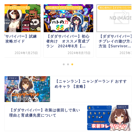
者向け【ダダサバイバー】
初心者向け【ダダサバイバー】
初心者向け【ダダサバイバー】
ダダサバイバー】試練
【ダダサバイバー】初心
【ダダサバイバー】
道 攻略ガイド
者向け オススメ育成プ
チプレイの遊び方と
ラン 2024年8月【...
方法【Survivor...
2024年1月25日
2024年8月15日
2023年3月
【ニャンラン】ニャンダーランド おすす
めキャラ 【攻略】
【ダダサバイバー】衣装は後回しで良い
理由と育成優先度について