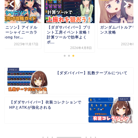
シャニソン】アイドル
【ダダサバイバー】プリ
ガンダムバトルアラ
スターシャイニーカラ
ント工房イベント攻略！
ンス攻略
Song for...
計算ツールで効率よく
ポ...
2023年11月17日
2022年8月
2026年4月8日
【ダダバイバー】乱数テーブルについて
【ダダサバイバー】衣装コレクションで
HPとATKが強化される