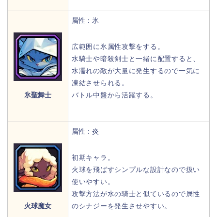
属性：氷
広範囲に氷属性攻撃をする。
水騎士や暗殺剣士と一緒に配置すると、
水濡れの敵が大量に発生するので一気に
凍結させられる。
氷聖舞士
バトル中盤から活躍する。
属性：炎
初期キャラ。
火球を飛ばすシンプルな設計なので扱い
使いやすい。
攻撃方法が水の騎士と似ているので属性
火球魔女
のシナジーを発生させやすい。