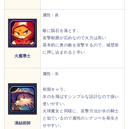
属性：炎
敵に隕石を落とす。
攻撃範囲が広めなので火力は高い
基本的に奥の敵を攻撃するので、城壁前
に押し込まれると辛い
火魔導士
属性：氷
初期キャラ。
氷のを飛ばすシンプルな設計なので扱い
使いやすい。
火球魔女と同様に、攻撃方法が水の騎士
と似ているので属性のシナジーを発生さ
凍結術師
せやすい。