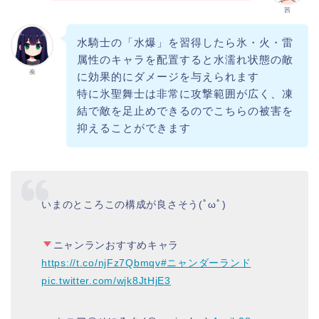
茜
水騎士の「水爆」を習得したら氷・火・雷
属性のキャラを配置すると水濡れ状態の敵
奏
に効果的にダメージを与えられます
特に氷聖舞士は非常に攻撃範囲が広く、凍
結で敵を足止めできるのでこちらの被害を
抑えることができます
いまのところこの構成が良さそう(ﾟωﾟ)
ニャンランおすすめキャラ
https://t.co/njFz7Qbmqv
#ニャンダーランド
pic.twitter.com/wjk8JtHjE3