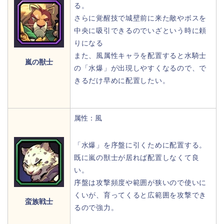
る。
さらに覚醒技で城壁前に来た敵やボスを
中央に吸引できるのでいざという時に頼
りになる
また、風属性キャラを配置すると水騎士
嵐の獣士
の「水爆」が出現しやすくなるので、で
きるだけ早めに配置したい。
属性：風
「水爆」を序盤に引くために配置する。
既に嵐の獣士が居れば配置しなくて良
い。
序盤は攻撃頻度や範囲が狭いので使いに
くいが、育ってくると広範囲を攻撃でき
蛮族戦士
るので強力。