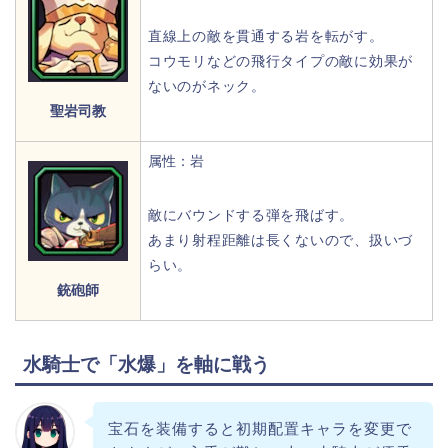
直線上の敵を貫通する岩を転がす。
コウモリなどの飛行タイプの敵に効果が
ないのがネック。
聖岩司教
属性：岩
敵にバウンドする弾を飛ばす。
あまり射程距離は長くないので、扱いづ
らい。
銃砲師
水騎士で「水爆」を軸に戦う
宝石を装備すると初期配置キャラを変更で