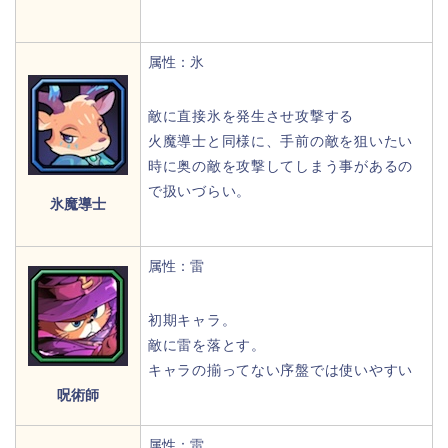
属性：氷
敵に直接氷を発生させ攻撃する
火魔導士と同様に、手前の敵を狙いたい
時に奥の敵を攻撃してしまう事があるの
で扱いづらい。
氷魔導士
属性：雷
初期キャラ。
敵に雷を落とす。
キャラの揃ってない序盤では使いやすい
呪術師
属性：雷