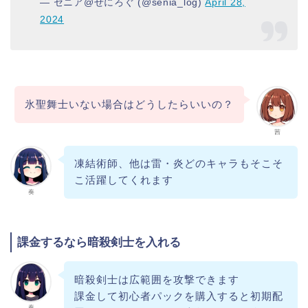
— セニア@せにろぐ (@senia_log)
April 28,
2024
氷聖舞士いない場合はどうしたらいいの？
茜
凍結術師、他は雷・炎どのキャラもそこそ
こ活躍してくれます
奏
課金するなら暗殺剣士を入れる
暗殺剣士は広範囲を攻撃できます
課金して初心者パックを購入すると初期配
奏