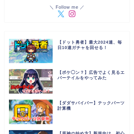
＼ Follow me ／
【ドット勇者】最大2024連、毎
日10連ガチャを回せる！
【ポケ◯ン？】広告でよく見るエ
バーテイルをやってみた
【ダダサバイバー】テックパーツ
計算機
【原神の始め方】新規向け 初心