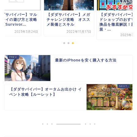
ダダサバイバー】マル
【ダダサバイバー】メガ
【ダダサバイバー】
プレイの遊び方と攻略
チャレンジ攻略 オスス
ドショップのおすす
【Survivor...
メ装備とスキル
換品を徹底解説！新
規・...
2023年3月24日
2022年11月17日
2025年3月
最新のiPhoneを安く購入する方法
【ダダサバイバー】オータムお出かけ イ
ベント攻略【ルーレット】