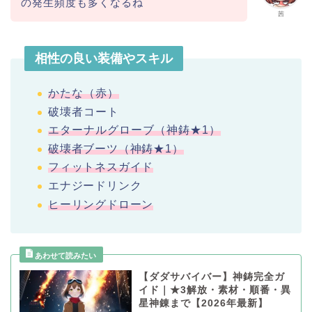
の発生頻度も多くなるね
茜
相性の良い装備やスキル
かたな（赤）
破壊者コート
エターナルグローブ（神鋳★1）
破壊者ブーツ（神鋳★1
）
フィットネスガイド
エナジードリンク
ヒーリングドローン
【ダダサバイバー】神鋳完全ガ
イド｜★3解放・素材・順番・異
星神錬まで【2026年最新】