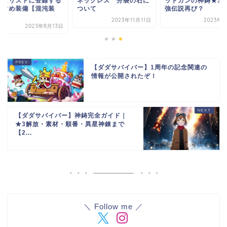
シュリストに登録する
ネックレス 分裂の石に
ットガンの神鋳★3
すすめ装備【混沌装
ついて
強伝説再び？
.
2023年11月11日
2023年8
2023年8月13日
【ダダサバイバー】1周年の記念関連の
情報が公開されたぞ！
【ダダサバイバー】神鋳完全ガイド｜
★3解放・素材・順番・異星神錬まで
【2...
＼ Follow me ／