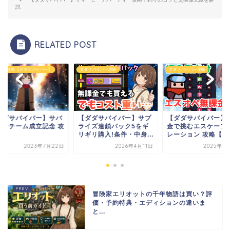
説
RELATED POST
ント攻略【ダダサバイバー】
ダダサバイバー攻略
ダダサバイバー攻略
ダダサバイバー】サバ
【ダダサバイバー】サプ
【ダダサバイバー】
バーチーム成立記念 攻
ライズ連鎖パック5をギ
金で挑むエスケープ
リギリ購入!条件・中身...
レーション 攻略【エ..
2023年7月22日
2026年4月11日
2025年9
冒険家エリオットの千年物語は買い？評
価・予約特典・エディションの違いま
と...