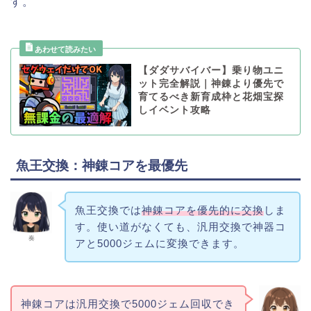
す。
【ダダサバイバー】乗り物ユニ
ット完全解説｜神錬より優先で
育てるべき新育成枠と花畑宝探
しイベント攻略
魚王交換：神錬コアを最優先
魚王交換では
神錬コアを優先的に交換
しま
す。使い道がなくても、汎用交換で神器コ
奏
アと5000ジェムに変換できます。
神錬コアは汎用交換で5000ジェム回収でき