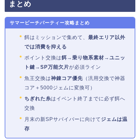
まとめ
サマービーチパーティー攻略まとめ
餌はミッションで集めて、
最終エリア以外
では消費を抑える
ポイント交換は
餌→乗り物系素材→ユニッ
ト鍵→SP万能欠片
が必須ライン
魚王交換は
神錬コア優先
（汎用交換で神器
コア＋5000ジェムに変換可）
ちぎれた糸
はイベント終了までに必ず餌へ
交換
月末の新SPサバイバーに向けて
ジェムは温
存