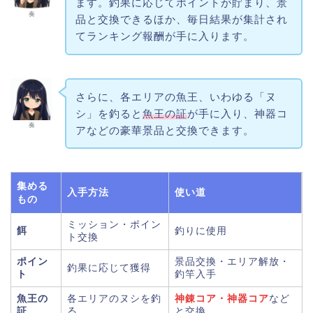
ます。釣果に応じてポイントが貯まり、景
奏
品と交換できるほか、毎日結果が集計され
てランキング報酬が手に入ります。
さらに、各エリアの魚王、いわゆる「ヌ
シ」を釣ると
魚王の証
が手に入り、神器コ
奏
アなどの豪華景品と交換できます。
集める
入手方法
使い道
もの
ミッション・ポイン
餌
釣りに使用
ト交換
ポイン
景品交換・エリア解放・
釣果に応じて獲得
ト
釣竿入手
魚王の
各エリアのヌシを釣
神錬コア・神器コア
など
証
る
と交換