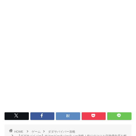
HOME
ゲーム
ダダサバイバー攻略
【ダダサバイバー】サマービーチパーティー攻略！釣りのコツと交換優先度を解