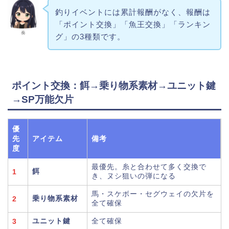
釣りイベントには累計報酬がなく、報酬は
「ポイント交換」「魚王交換」「ランキン
奏
グ」の3種類です。
ポイント交換：餌→乗り物系素材→ユニット鍵
→SP万能欠片
優
先
アイテム
備考
度
最優先。糸と合わせて多く交換で
餌
1
き、ヌシ狙いの弾になる
馬・スケボー・セグウェイの欠片を
乗り物系素材
2
全て確保
ユニット鍵
全て確保
3