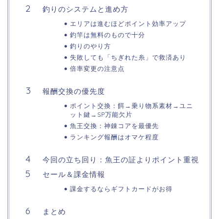
釣りのシステムと進め方
エリアは進むほどポイント効率アップ
釣竿は無料のもので十分
釣りのやり方
失敗しても「ちぎれた糸」で救済あり
倍率変更の注意点
報酬交換の優先度
ポイント交換：餌→乗り物系素材→ユニ
ット鍵→SP万能欠片
魚王交換：神錬コアを最優先
ランキング報酬はオマケ程度
今回の立ち回り：魚王の証よりポイント重視
セール＆課金情報
課金するならギフトカードがお得
まとめ