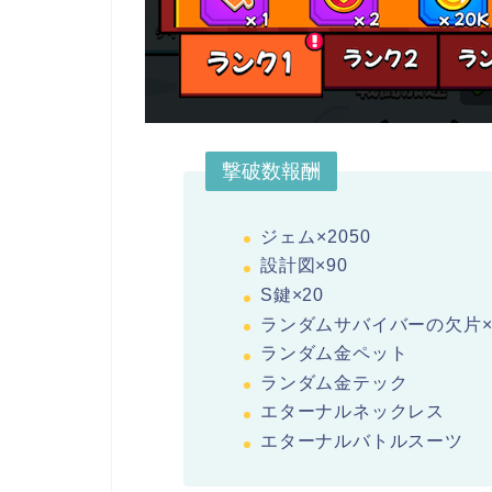
撃破数報酬
ジェム×2050
設計図×90
S鍵
×20
ランダムサバイバーの欠片
ランダム金ペット
ランダム金テック
エターナルネックレス
エターナルバトルスーツ