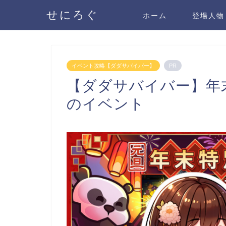
せにろぐ
ホーム
登場人物
イベント攻略【ダダサバイバー】
PR
【ダダサバイバー】年末
のイベント