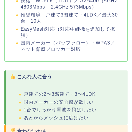
規格：Wi-Fi 6（11ax）／ AX5400（5GHz
4803Mbps + 2.4GHz 573Mbps）
推奨環境：戸建て3階建て・4LDK／最大30
台・10人
EasyMesh対応（対応中継機を追加して拡
張）
国内メーカー（バッファロー）・WPA3／
ネット脅威ブロッカー対応
こんな人に合う
戸建ての2〜3階建て・3〜4LDK
国内メーカーの安心感が欲しい
1台でしっかり電波を飛ばしたい
あとからメッシュに広げたい
合わないかも