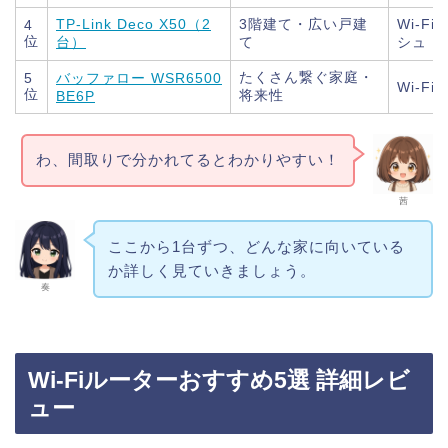
TP-Link Deco X50（2
3階建て・広い戸建
Wi-Fi
4
位
台）
て
シュ
たくさん繋ぐ家庭・
5
バッファロー WSR6500
Wi-Fi 
位
将来性
BE6P
わ、間取りで分かれてるとわかりやすい！
茜
ここから1台ずつ、どんな家に向いている
か詳しく見ていきましょう。
奏
Wi-Fiルーターおすすめ5選 詳細レビ
ュー