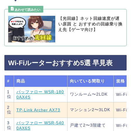
【光回線】ネット回線速度が遅
い原因 と おすすめの回線乗り換
え先【ゲーマ向け】
Wi-Fiルーターおすすめ5選 早見表
#
商品
向いている間取り
規格
1
バッファロー WSR-180
ワンルーム〜2LDK
Wi-Fi 
位
0AX4S
2
マンション2〜3LDK
TP-Link Archer AX73
Wi-Fi 
位
3
バッファロー WSR-540
戸建て2〜3階建て
Wi-Fi 
位
0AX6S