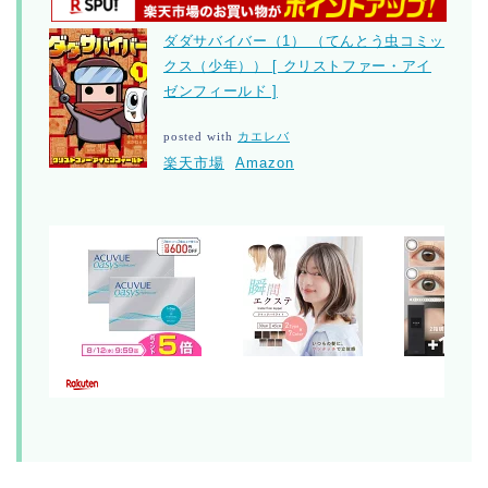
ダダサバイバー（1） （てんとう虫コミッ
クス（少年）） [ クリストファー・アイ
ゼンフィールド ]
posted with
カエレバ
楽天市場
Amazon