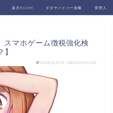
楽天ROOM
ダダサバイバー攻略
管理人
、スマホゲーム徴税強化検
？】
2022年11月2日
/
2023年9月10日