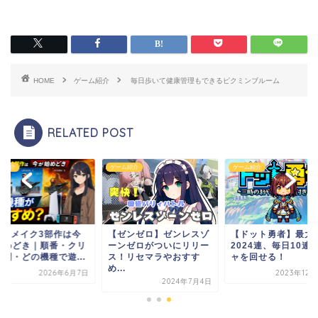
HOME
ゲーム紹介
毎日歩いて健康管理もできるピクミンブルーム
RELATED POST
ム紹介
ゲーム紹介
ゲーム紹介
F7リメイク3部作は今
【ゼンゼロ】ゼンレスゾ
【ドット勇者】最大
始めどき｜順番・クリ
ーンゼロがついにリリー
2024連、毎日10連
時間・どの機種で遊...
ス！リセマラやおすす
ャを回せる！
め...
2026年6月7日
2023年12
2024年7月4日