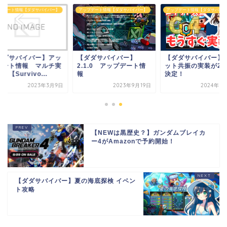
プデート情報【ダダサバイバー】
アップデート情報【ダダサバイバー】
アップデート情報【ダダサバイバ
ダダサバイバー】アッ
【ダダサバイバー】
【ダダサバイバー】
デート情報 マルチ実
2.1.0 アップデート情
ット共振の実装が20
！【Survivo...
報
決定！
2023年3月9日
2023年9月19日
2024年7
【NEWは黒歴史？】ガンダムブレイカ
ー4がAmazonで予約開始！
【ダダサバイバー】夏の海底探検 イベン
ト攻略