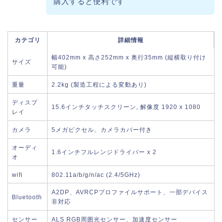
購入すると便利です
カテゴリ
詳細情報
幅402mm x 高さ252mm x 奥行35mm (縦横取り付け
サイズ
可能)
重量
2.2kg (製造工程による変動あり)
ディスプ
15.6インチタッチスクリーン, 解像度 1920 x 1080
レイ
カメラ
5メガピクセル、カメラカバー付き
オーディ
1.6インチフルレンジドライバー x 2
オ
wifi
802.11a/b/g/n/ac (2.4/5GHz)
A2DP、AVRCPプロファイルサポート、一部デバイス
Bluetooth
非対応
センサー
ALS RGB周囲光センサー、加速度センサー