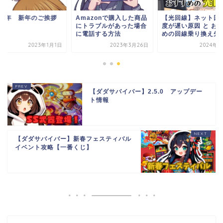
023年 新年のご挨拶
Amazonで購入した商品
【光回線】ネット回
にトラブルがあった場合
度が遅い原因 と お
に電話する方法
めの回線乗り換え先【.
2023年1月1日
2023年3月26日
2024年5
【ダダサバイバー】2.5.0 アップデー
ト情報
【ダダサバイバー】新春フェスティバル
イベント攻略【一番くじ】