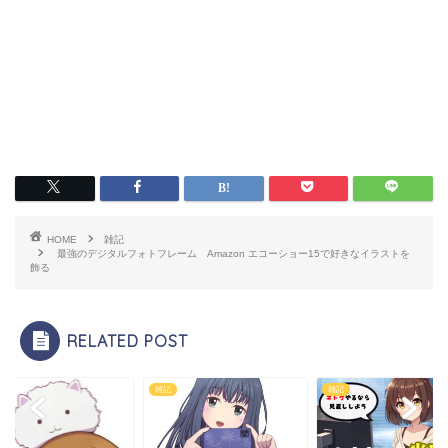
HOME
雑記
最強のデジタルフォトフレーム Amazon エコーショー15で好きなイラストを
飾る
RELATED POST
雑記
雑記