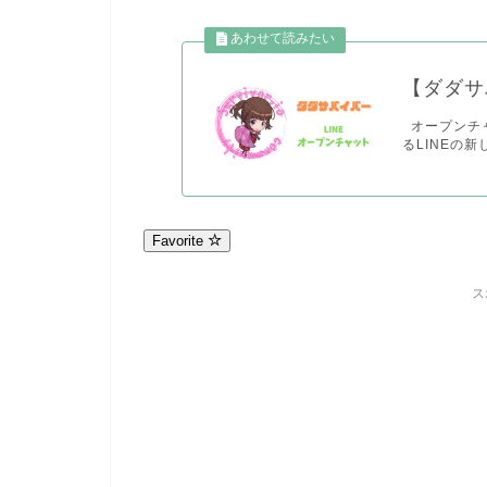
【ダダサ
オープンチャ
るLINEの新
Favorite
ス