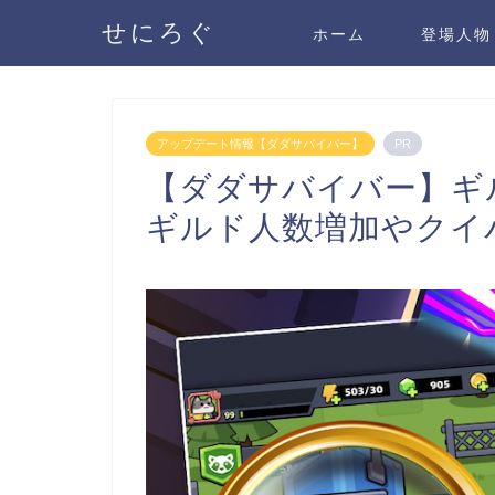
せにろぐ
ホーム
登場人物
アップデート情報【ダダサバイバー】
PR
【ダダサバイバー】
ギルド人数増加やクイ