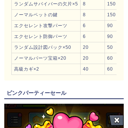
ランダムサバイバーの欠片×5
8
150
ノーマルペットの鍵
8
150
エクセレント攻撃パーツ
6
90
エクセレント防御パーツ
6
90
ランダム設計図パック×50
20
50
ノーマルパーツ宝箱×20
20
60
高級カギ×2
40
60
ピンクパーティーセール