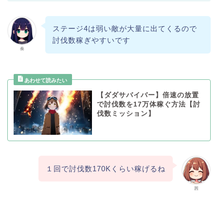
ステージ4は弱い敵が大量に出てくるので
討伐数稼ぎやすいです
奏
【ダダサバイバー】倍速の放置
で討伐数を17万体稼ぐ方法【討
伐数ミッション】
１回で討伐数170Kくらい稼げるね
茜