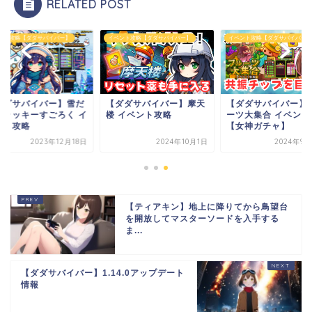
RELATED POST
ント攻略【ダダサバイバー】
イベント攻略【ダダサバイバー】
イベント攻略【ダダサバイバー】
ダダサバイバー】雪だ
【ダダサバイバー】摩天
【ダダサバイバー】
まラッキーすごろく イ
楼 イベント攻略
ーツ大集合 イベント
ント攻略
【女神ガチャ】
2023年12月18日
2024年10月1日
2024年9月
【ティアキン】地上に降りてから鳥望台
を開放してマスターソードを入手する
ま...
【ダダサバイバー】1.14.0アップデート
情報