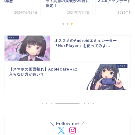
験の感想
ット共振の実装が20日に
2.4.0アップデート
決定！
2024年6月27日
2024年7月17日
2023年12
オススメのAndroidエミュレーター
「NoxPlayer」を使ってみよ...
【スマホの画面割れ】AppleCare＋は
入らない方が良い？
＼ Follow me ／