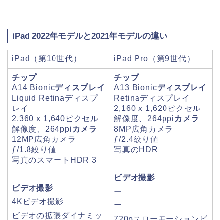
iPad 2022年モデルと2021年モデルの違い
iPad（第10世代）
iPad Pro（第9世代）
チップ
チップ
A14 Bionic
ディスプレイ
A13 Bionic
ディスプレイ
Liquid Retina
ディスプ
Retina
ディスプレイ
レイ
2,160 x 1,620
ピクセル
2,360 x 1,640
ピクセル
解像度、
264ppi
カメラ
解像度、264ppi
カメラ
8MP広角
カメラ
12MP広角
カメラ
ƒ/2.4
絞り値
ƒ/1.8
絞り値
写真のHDR
写真のスマート
HDR 3
ビデオ撮影
ビデオ撮影
ー
4Kビデオ
撮影
ー
ビデオの拡張
ダイナミッ
720pスロー
モーション
ビ