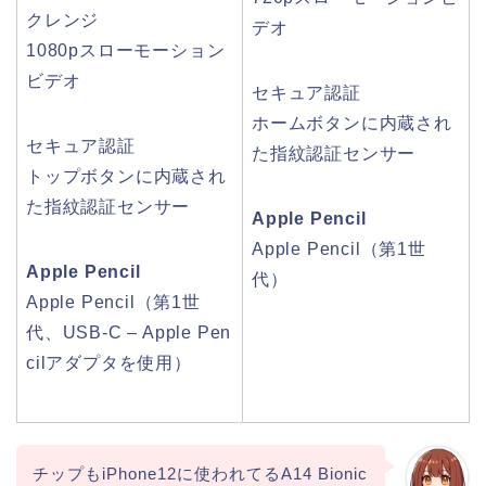
ク
レンジ
デオ
1080pスロー
モーション
ビデオ
セキュア認証
ホームボタンに内蔵
され
セキュア認証
た
指紋認証
センサー
トップボタンに内蔵
され
た
指紋認証
センサー
Apple Pencil
Apple Pencil
（第1世
Apple Pencil
代）
Apple Pencil
（第1世
代、
USB‑C – Apple Pen
cil
アダプタを
使用）
チップもiPhone12に使われてるA14 Bionic