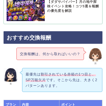
【ダダサバイバー】月の地中探
検イベント攻略！コツ5選＆報酬
の優先度を解説
おすすめ交換報酬
交換報酬は、何から取ればいいの？
茜
最優先は
割引されている赤箱の1つ目と、
SP万能欠片
です。そこから先は、大きく2
奏
パターンあります。
プラン
内容
ポイント