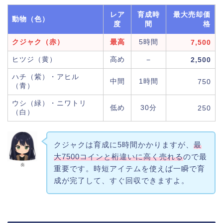
レア
育成時
最大売却価
動物（色）
度
間
格
クジャク（赤）
最高
5時間
7,500
ヒツジ（黄）
高め
−
2,500
ハチ（紫）・アヒル
中間
1時間
750
（青）
ウシ（緑）・ニワトリ
低め
30分
250
（白）
クジャクは育成に5時間かかりますが、
最
大7500コインと桁違いに高く売れる
ので最
奏
重要です。時短アイテムを使えば一瞬で育
成が完了して、すぐ回収できますよ。