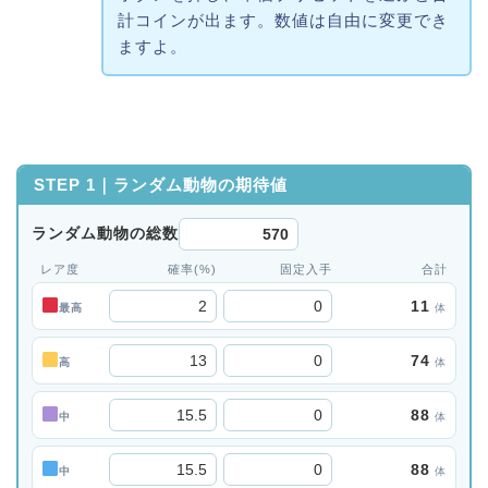
計コインが出ます。数値は自由に変更でき
ますよ。
STEP 1｜ランダム動物の期待値
ランダム動物の総数
レア度
確率(%)
固定入手
合計
11
最高
体
74
高
体
88
中
体
88
中
体