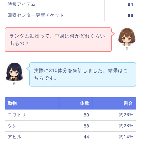
時短アイテム
94
回収センター更新チケット
66
ランダム動物って、中身は何がどれくらい
出るの？
茜
実際に310体分を集計しました。結果はこ
ちらです。
奏
動物
体数
割合
ニワトリ
約26%
80
ウシ
約28%
88
アヒル
約14%
44