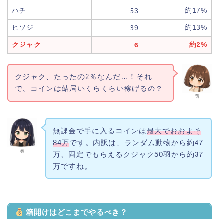
ハチ
約17%
53
ヒツジ
約13%
39
クジャク
約2%
6
クジャク、たったの2％なんだ…！それ
で、コインは結局いくらくらい稼げるの？
茜
無課金で手に入るコインは
最大でおおよそ
84万
です。内訳は、ランダム動物から約47
奏
万、固定でもらえるクジャク50羽から約37
万ですね。
箱開けはどこまでやるべき？