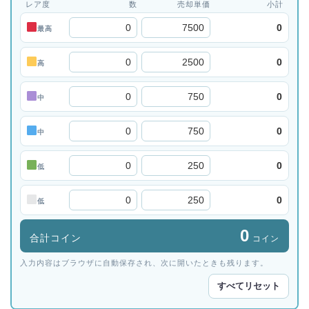
レア度
数
売却単価
小計
0
最高
0
高
0
中
0
中
0
低
0
低
0
合計コイン
コイン
入力内容はブラウザに自動保存され、次に開いたときも残ります。
すべてリセット