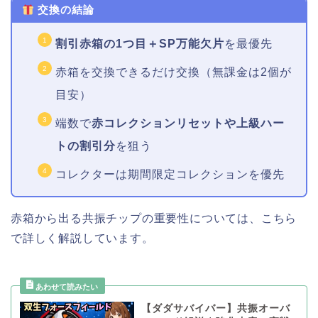
交換の結論
割引赤箱の1つ目＋SP万能欠片
を最優先
赤箱を交換できるだけ交換（無課金は2個が
目安）
端数で
赤コレクションリセットや上級ハー
トの割引分
を狙う
コレクターは期間限定コレクションを優先
赤箱から出る共振チップの重要性については、こちら
で詳しく解説しています。
【ダダサバイバー】共振オーバ