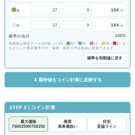
154
低
体
154
低
体
100%
確率の合計
初期値は検証データ310体（
80・
88・
44・
53・
39・
6）を
もとにした推定確率です。確率・固定入手は自由に変更できます。
確率を初期値に戻す
⬇ 期待値をコイン計算に反映する
STEP 2｜コイン計算
最大価格
推奨
目安
7500/2500/750/250
高単価狙い
妥協ライン