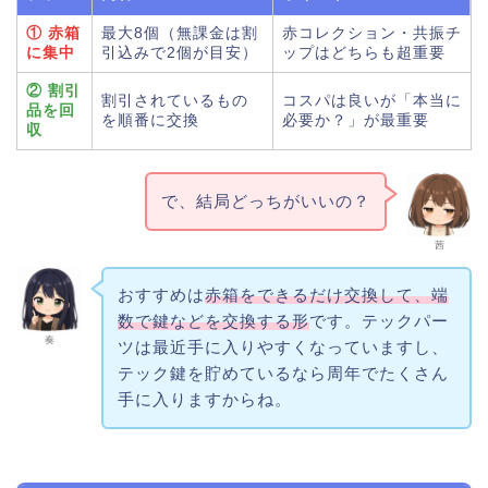
① 赤箱
最大8個（無課金は割
赤コレクション・共振チ
に集中
引込みで2個が目安）
ップはどちらも超重要
② 割引
割引されているもの
コスパは良いが「本当に
品を回
を順番に交換
必要か？」が最重要
収
で、結局どっちがいいの？
茜
おすすめは
赤箱をできるだけ交換して、端
数で鍵などを交換する形
です。テックパー
奏
ツは最近手に入りやすくなっていますし、
テック鍵を貯めているなら周年でたくさん
手に入りますからね。