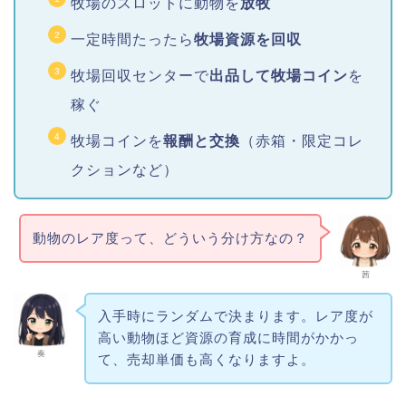
牧場のスロットに動物を
放牧
一定時間たったら
牧場資源を回収
牧場回収センターで
出品して牧場コイン
を
稼ぐ
牧場コインを
報酬と交換
（赤箱・限定コレ
クションなど）
動物のレア度って、どういう分け方なの？
茜
入手時にランダムで決まります。レア度が
高い動物ほど資源の育成に時間がかかっ
奏
て、売却単価も高くなりますよ。