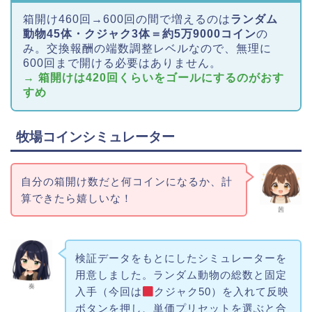
箱開け460回→600回の間で増えるのは
ランダム
動物45体・クジャク3体＝約5万9000コイン
の
み。交換報酬の端数調整レベルなので、無理に
600回まで開ける必要はありません。
→ 箱開けは420回くらいをゴールにするのがおす
すめ
牧場コインシミュレーター
自分の箱開け数だと何コインになるか、計
算できたら嬉しいな！
茜
検証データをもとにしたシミュレーターを
用意しました。ランダム動物の総数と固定
奏
入手（今回は
クジャク50）を入れて反映
ボタンを押し、単価プリセットを選ぶと合