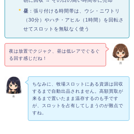
朝に回収 → その日の高い時間帯に売却
昼
：張り付ける時間帯は、ウシ・ニワトリ
（30分）やハチ・アヒル（1時間）を回転さ
せてスロットを無駄なく使う
夜は放置でクジャク、昼は低レアでぐるぐ
る回す感じだね！
茜
ちなみに、牧場スロットにある資源は回収
するまで自動出品されません。高額買取が
奏
来るまで置いたまま温存するのも手です
が、スロットを占有してしまうのが難点で
すね。