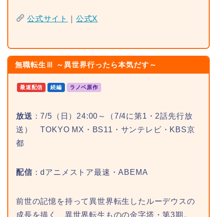
公式サイト
｜
公式X
無職転生Ⅲ ～異世界行ったら本気だす～
最速配信
続編
ラノベ原作
放送
：7/5（日）24:00～（7/4に第1・2話先行放
送） TOKYO MX・BS11・サンテレビ・KBS京
都
配信
：dアニメストア最速・ABEMA
前世の記憶を持って異世界転生したルーデウスの
成長を描く、異世界転生ものの金字塔・第3期。