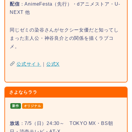
配信
：AnimeFesta（先行）・dアニメストア・U-
NEXT 他
同じゼミの染谷さんがセクシー女優だと知ってし
まった主人公・神谷良介との関係を描くラブコ
メ。
公式サイト
｜
公式X
さよならララ
新作
オリジナル
放送
：7/5（日）24:30～ TOKYO MX・BS朝
日・読売テレビ・AT-X