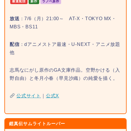
最速配信
新作
ラノベ原作
放送
：7/6（月）21:00～ AT-X・TOKYO MX・
MBS・BS11
配信
：dアニメストア最速・U-NEXT・アニメ放題
他
志馬なにがし原作のGA文庫作品。空野かける（入
野自由）と冬月小春（早見沙織）の純愛を描く。
公式サイト
｜
公式X
鎧真伝サムライトルーパー