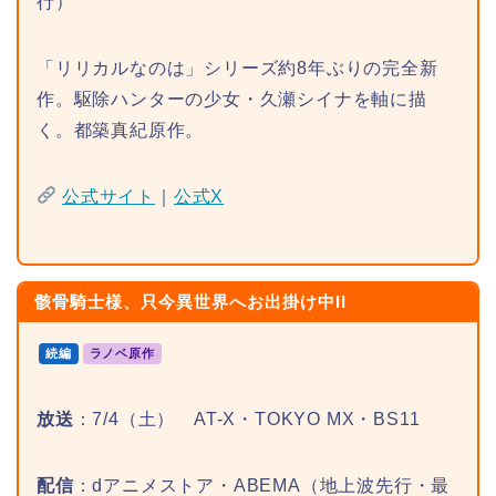
行）
「リリカルなのは」シリーズ約8年ぶりの完全新
作。駆除ハンターの少女・久瀬シイナを軸に描
く。都築真紀原作。
公式サイト
｜
公式X
骸骨騎士様、只今異世界へお出掛け中II
続編
ラノベ原作
放送
：7/4（土） AT-X・TOKYO MX・BS11
配信
：dアニメストア・ABEMA（地上波先行・最