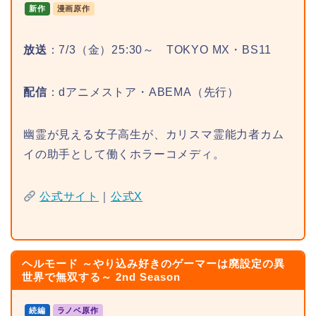
新作
漫画原作
放送
：7/3（金）25:30～ TOKYO MX・BS11
配信
：dアニメストア・ABEMA（先行）
幽霊が見える女子高生が、カリスマ霊能力者カム
イの助手として働くホラーコメディ。
公式サイト
｜
公式X
ヘルモード ～やり込み好きのゲーマーは廃設定の異
世界で無双する～ 2nd Season
続編
ラノベ原作