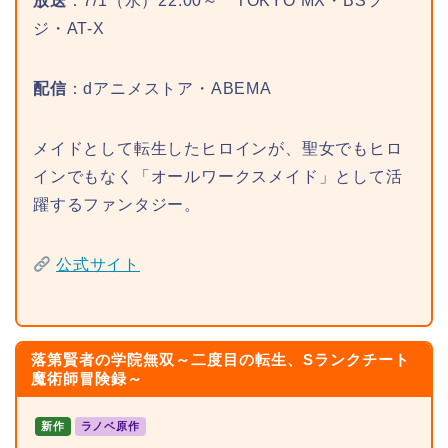
放送
：7/1（水）22:00～ TOKYO MX・BSフ
ジ・AT-X
配信
：dアニメストア・ABEMA
メイドとして転生したヒロインが、聖女でもヒロ
インでもなく「オールワークスメイド」として活
躍するファンタジー。
公式サイト
落第賢者の学院無双～二度目の転生、Sランクチート
魔術師冒険録～
新作
ラノベ原作