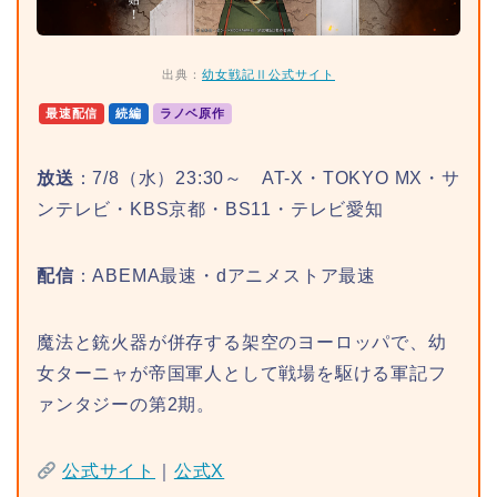
出典：
幼女戦記Ⅱ公式サイト
最速配信
続編
ラノベ原作
放送
：7/8（水）23:30～ AT-X・TOKYO MX・サ
ンテレビ・KBS京都・BS11・テレビ愛知
配信
：ABEMA最速・dアニメストア最速
魔法と銃火器が併存する架空のヨーロッパで、幼
女ターニャが帝国軍人として戦場を駆ける軍記フ
ァンタジーの第2期。
公式サイト
｜
公式X