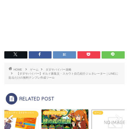
HOME
ゲーム
ダダサバイバー攻略
【ダダサバイバー】ギルド募集文・スカウト自己紹介ジェネレーター｜LINEに
貼るだけの無料テンプレ作成ツール
RELATED POST
ド・コミュニティ【ダダサバイバ
ダダサバイバー攻略
ゲーム