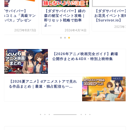
ダダサバイバー】
【ダダサバイバー】緑の
【ダダサバイバー】
eepsコミュ「高級マン
森の秘宝イベント攻略｜
お花見イベント攻略
リーパス」プレゼン
即リセット戦略で効率
【Survivor.io】
.
よ...
2023年3月
2023年8月13日
2026年4月14日
【2026年アニメ映画完全ガイド】劇場
公開作まとめ＆4DX・特別上映特集
【2026夏アニメ】dアニメストアで見れ
る作品まとめ｜最速・独占配信も一...