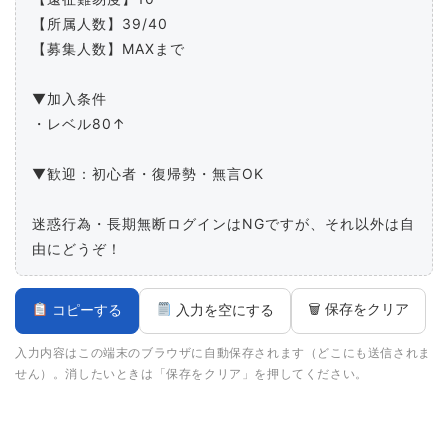
【所属人数】39/40

【募集人数】MAXまで

▼加入条件

・レベル80↑

▼歓迎：初心者・復帰勢・無言OK

迷惑行為・長期無断ログインはNGですが、それ以外は自
由にどうぞ！
🗑 保存をクリア
コピーする
入力を空にする
入力内容はこの端末のブラウザに自動保存されます（どこにも送信されま
せん）。消したいときは「保存をクリア」を押してください。