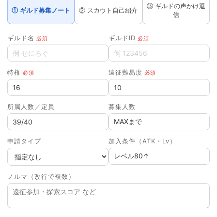
③ ギルドの声かけ返
① ギルド募集ノート
② スカウト自己紹介
信
ギルド名
ギルドID
必須
必須
特権
遠征難易度
必須
必須
所属人数／定員
募集人数
申請タイプ
加入条件（ATK・Lv）
ノルマ（改行で複数）