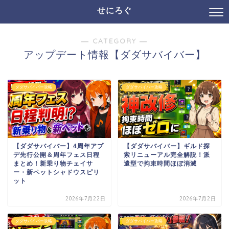
せにろぐ
― CATEGORY ―
アップデート情報【ダダサバイバー】
ダダサバイバー攻略
ダダサバイバー攻略
【ダダサバイバー】4周年アプ
【ダダサバイバー】ギルド探
デ先行公開＆周年フェス日程
索リニューアル完全解説！派
まとめ！新乗り物チェイサ
遣型で拘束時間ほぼ消滅
ー・新ペットシャドウスピリ
ット
2026年7月22日
2026年7月2日
ダダサバイバー攻略
ダダサバイバー攻略