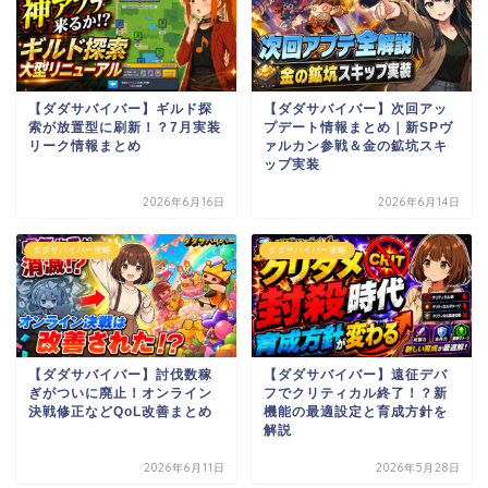
【ダダサバイバー】ギルド探
【ダダサバイバー】次回アッ
索が放置型に刷新！？7月実装
プデート情報まとめ｜新SPヴ
リーク情報まとめ
ァルカン参戦＆金の鉱坑スキ
ップ実装
2026年6月16日
2026年6月14日
ダダサバイバー攻略
ダダサバイバー攻略
【ダダサバイバー】討伐数稼
【ダダサバイバー】遠征デバ
ぎがついに廃止！オンライン
フでクリティカル終了！？新
決戦修正などQoL改善まとめ
機能の最適設定と育成方針を
解説
2026年6月11日
2026年5月28日