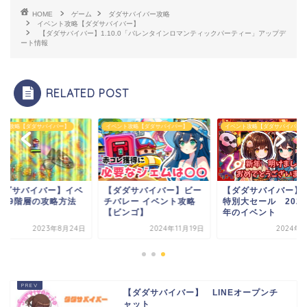
HOME
ゲーム
ダダサバイバー攻略
イベント攻略【ダダサバイバー】
【ダダサバイバー】1.10.0「バレンタインロマンティックパーティー」アップデ
ート情報
RELATED POST
ント攻略【ダダサバイバー】
イベント攻略【ダダサバイバー】
イベント攻略【ダダサバイバー】
ダダサバイバー】イベ
【ダダサバイバー】ビー
【ダダサバイバー】
ト19階層の攻略方法
チバレー イベント攻略
特別大セール 2024
【ビンゴ】
年のイベント
2023年8月24日
2024年11月19日
2024年
【ダダサバイバー】 LINEオープンチ
ャット