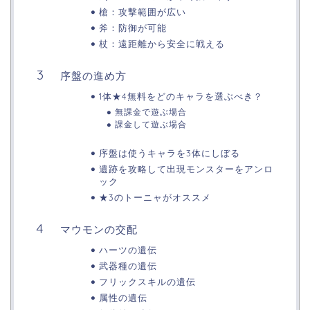
槍：攻撃範囲が広い
斧：防御が可能
杖：遠距離から安全に戦える
序盤の進め方
1体★4無料をどのキャラを選ぶべき？
無課金で遊ぶ場合
課金して遊ぶ場合
序盤は使うキャラを3体にしぼる
遺跡を攻略して出現モンスターをアンロ
ック
★3のトーニャがオススメ
マウモンの交配
ハーツの遺伝
武器種の遺伝
フリックスキルの遺伝
属性の遺伝