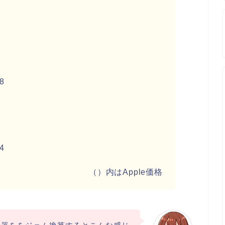
8
4
（）内はApple価格