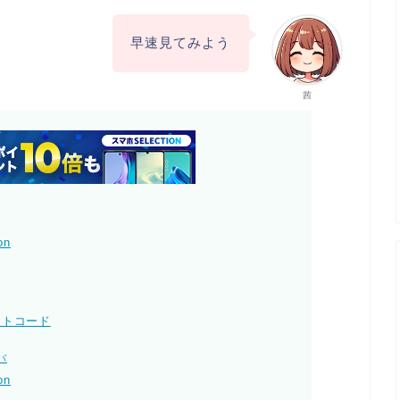
早速見てみよう
茜
on
 ギフトコード
バ
on