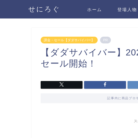
せにろぐ
ホーム
登場人物
課金・セール【ダダサバイバー】
PR
【ダダサバイバー】20
セール開始！
記事内に商品プロ
ス