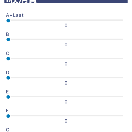
A+Last
0
B
0
C
0
D
0
E
0
F
0
G