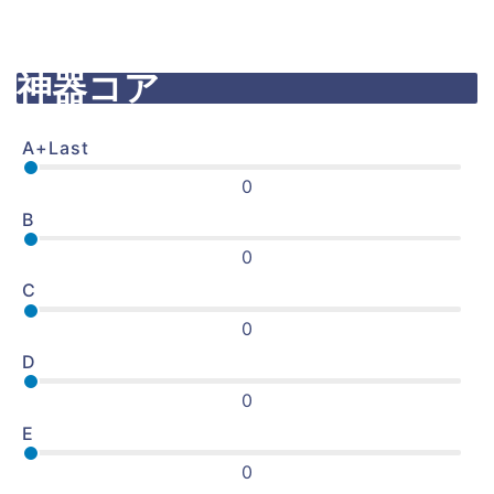
神器コア
A+Last
0
B
0
C
0
D
0
E
0