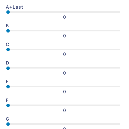
A+Last
0
B
0
C
0
D
0
E
0
F
0
G
0