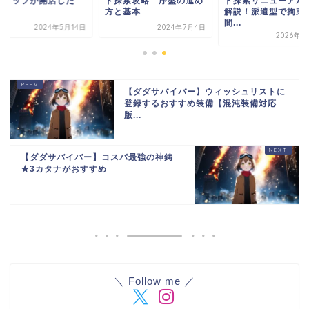
ショップが開店した
ド探索攻略 序盤の進め
ド探索リニューアル
！
方と基本
解説！派遣型で拘束
間...
2024年5月14日
2024年7月4日
2026年7
【ダダサバイバー】ウィッシュリストに
登録するおすすめ装備【混沌装備対応
版...
【ダダサバイバー】コスパ最強の神鋳
★3カタナがおすすめ
＼ Follow me ／