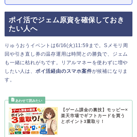
ポイ活でジェム原資を確保しておき
たい人へ
りゅうおうイベントは6/16(火)11:59まで。Sメモリ周
回や引き直し券の温存運用は時間との勝負で、ジェム
も一緒に枯れがちです。リアルマネーを使わずに増や
したい人は、
ポイ活経由のスマホ案件
が候補になりま
す。
【ゲーム課金の裏技】モッピー×
楽天市場でギフトカードを買う
とポイント3重取り！