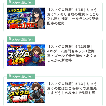
【スマグロ速報】5/15｜りゅう
おうSメモリ合成の現実＆ほこら
立ち回り補足｜セルラン1位記念
配布の動向
【スマグロ速報】5/13続報｜
iOSゲーム部門セルラン1位到
達・ゴールド優先順位・あくま
しんかん新攻略
【スマグロ速報】5/13｜りゅう
おうの杖はほこら特化で最優先
＋まどうしの杖★2で代替も可