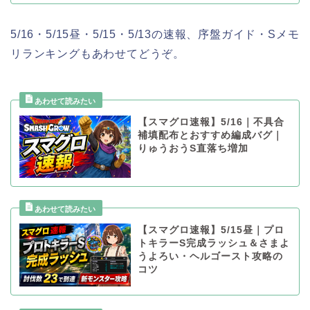
5/16・5/15昼・5/15・5/13の速報、序盤ガイド・Sメモ
リランキングもあわせてどうぞ。
【スマグロ速報】5/16｜不具合
補填配布とおすすめ編成バグ｜
りゅうおうS直落ち増加
【スマグロ速報】5/15昼｜プロ
トキラーS完成ラッシュ＆さまよ
うよろい・ヘルゴースト攻略の
コツ