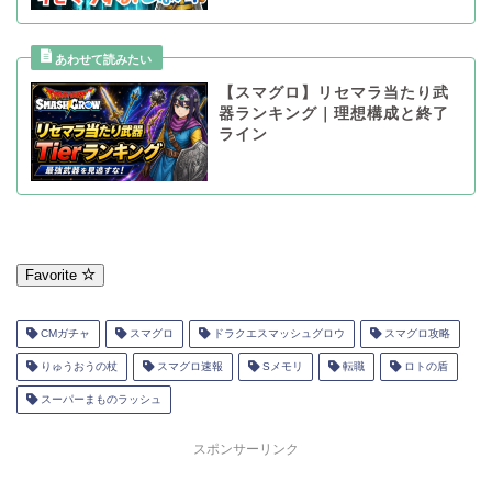
【スマグロ】リセマラ当たり武
器ランキング｜理想構成と終了
ライン
Favorite
CMガチャ
スマグロ
ドラクエスマッシュグロウ
スマグロ攻略
りゅうおうの杖
スマグロ速報
Sメモリ
転職
ロトの盾
スーパーまものラッシュ
スポンサーリンク