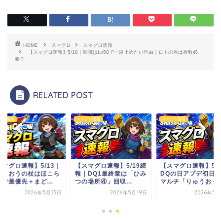
HOME
スマグロ
スマグロ速報
【スマグロ速報】5/18｜転職はLv50で一度止めたい理由｜ロトの盾は複数必
要？
RELATED POST
グロ速報
スマグロ速報
スマグロ速報
スマグロ速報】5/13｜
【スマグロ速報】5/19続
【スマグロ速報】5/2
ゅうおうの杖はほこら
報｜DQ1最終章は「ひみ
DQの日アプデ初日
で最優先＋まど...
つの場所④」回収...
マルチ「りゅうおう..
2026年5月13日
2026年5月19日
2026年5月