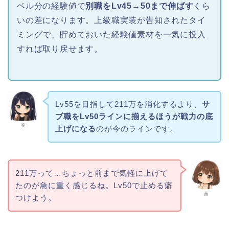
ベル分の経験値で
別職をLv45→50まで伸ばす
くら
いの差になります。上級職実装が告知されたタイ
ミングで、貯めておいた経験値素材を一気に投入
すれば取り戻せます。
Lv55を目指して211万を消化するより、
サ
ブ職をLv50ラインに揃えるほうが戦力の底
奏
上げになる
のが今のラインです。
211万って…ちょっと前まで気軽に上げて
たのが急に重く感じるね。Lv50で止める癖
茜
つけよう。