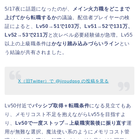
5/17夜に話題になったのが、
メイン火力職をどこまで
上げてから転職するか
の議論。配信者プレイヤーの検
証によると、
Lv50→51で103万、Lv51→52で131万、
Lv52→53で211万
と次レベル必要経験値が急増。Lv55
以上の上級職条件は
かなり踏み込みづらいライン
とい
う結論が共有されました。
X（旧Twitter）で @jiroudpsg の投稿を見る
Lv50付近で
パッシブ取得＋転職条件
になる見立てもあ
り、メモリコスト不足を抱えながらLv55を目指すよ
り、
Lv50で一度ストップ→上級職実装後に振り直す
運
用が無難な選択。魔法使い系のようにメモリコスト管