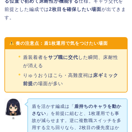
る位置で初めて床耐性が機能する
仕様。キャラ交代を
前提とした編成では
2枚目を確保したい場面
が出てきま
す。
奏の注意点：盾1枚運用で気をつけたい場面
盾装着者を
サブ職に交代
した瞬間、床耐性
が消える
りゅうおうほこら・高難度祠は
床ギミック
前提
の場面が多い
盾を活かす編成は「
盾持ちのキャラを動か
さない
」を前提に組むと、1枚運用でも事
奏
故が減らせます。逆に複数職スイッチを多
用する立ち回りなら、2枚目の優先度はか