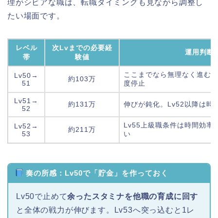
理がシビアな職は、転職タイミングも見ながら調整し
たい場面です。
レベル
次Lvまでの必要経
運用判断
帯
験値
ここまでなら無理なく進む。
Lv50→
約103万
51
度停止
Lv51→
約131万
伸びが鈍化。Lv52以降は時
52
Lv55上級職条件は時間効
Lv52→
約211万
53
い
奏の所感：Lv50で「貯金」を作っておく
Lv50で止めて
余ったスタミナを他職の育成に回す
と全体の戦力が伸びます。Lv53へ突っ込むと1レ