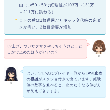
由（Lv50→53で経験値が103万→131万
→211万に跳ねる）
ロトの盾は1枚運用だとキャラ交代時の床ダ
メが痛い、2枚目需要が増加
Lv上げ、ついサクサクやっちゃうけど…ど
こかで止めたほうがいいの？
茜
はい、5/17夜にプレイヤー側から
Lv50止め
の根拠
がスクショ付きで出ています。経験
奏
値の数字を並べると、止めたくなる伸び方
が見えてきますよ。
スポンサーリンク