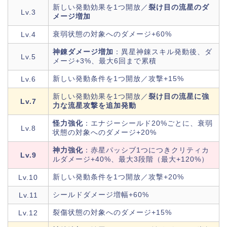
新しい発動効果を1つ開放／
裂け目の流星のダ
Lv.3
メージ増加
衰弱状態の対象へのダメージ+60%
Lv.4
神錬ダメージ増加
：異星神錬スキル発動後、ダ
Lv.5
メージ+3%、最大6回まで累積
新しい発動条件を1つ開放／攻撃+15%
Lv.6
新しい発動効果を1つ開放／
裂け目の流星に強
Lv.7
力な流星攻撃を追加発動
怪力強化
：エナジーシールド20%ごとに、衰弱
Lv.8
状態の対象へのダメージ+20%
神力強化
：赤星パッシブ1つにつきクリティカ
Lv.9
ルダメージ+40%、最大3段階（最大+120%）
新しい発動条件を1つ開放／攻撃+20%
Lv.10
シールドダメージ増幅+60%
Lv.11
裂傷状態の対象へのダメージ+15%
Lv.12