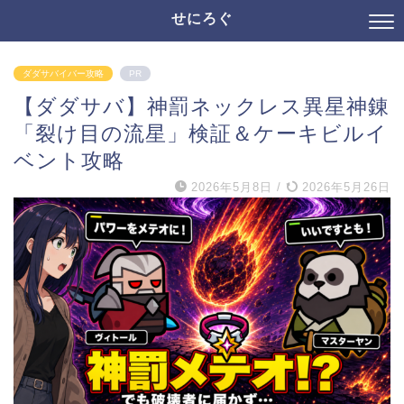
せにろぐ
ダダサバイバー攻略
PR
【ダダサバ】神罰ネックレス異星神錬
「裂け目の流星」検証＆ケーキビルイ
ベント攻略
2026年5月8日
/
2026年5月26日