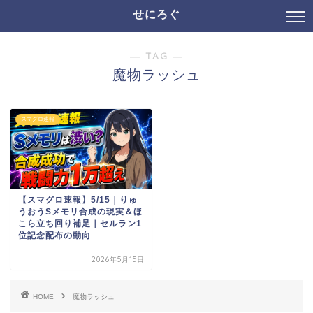
せにろぐ
― TAG ―
魔物ラッシュ
スマグロ速報
【スマグロ速報】5/15｜りゅ
うおうSメモリ合成の現実＆ほ
こら立ち回り補足｜セルラン1
位記念配布の動向
2026年5月15日
HOME
魔物ラッシュ